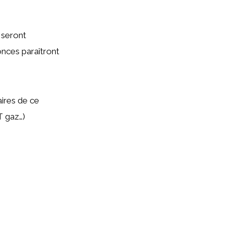
 seront
onces paraîtront
aires de ce
T gaz…)