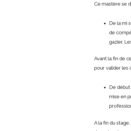
Ce mastère se dé
De la mi s
de compé
gazier. Le
Avant la fin de 
pour valider les
De début 
mise en p
professio
A la fin du stag