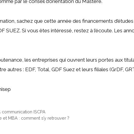
ommé par le conseil d’orientation du Mastère.
rmation, sachez que cette année des financements d’études
 SUEZ. Si vous êtes intéressé, restez à l’écoute. Les ann
outenance, les entreprises qui ouvrent leurs portes aux titul
re autres : EDF, Total, GDF Suez et leurs filiales (GrDF, GR
nisep
5 communication ISCPA
 et MBA : comment s’y retrouver ?