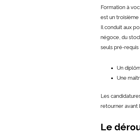
Formation à voca
est un troisième
Il conduit aux 
négoce, du stock
seuls pré-requis
Un diplôm
Une maîtri
Les candidatures 
retourner avant l
Le dérou