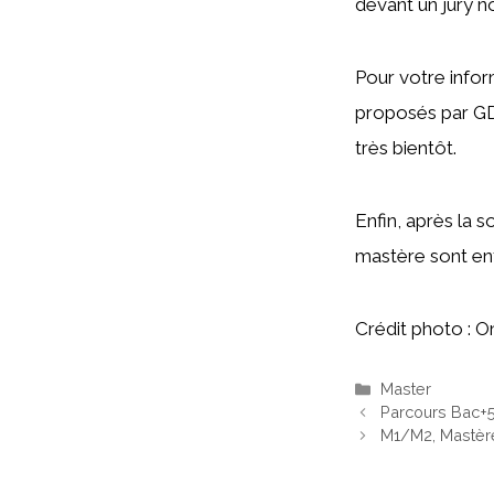
devant un jury n
Pour votre info
proposés par GDF
très bientôt.
Enfin, après la s
mastère sont ent
Crédit photo : O
Catégories
Master
Parcours Bac+
M1/M2, Mastère