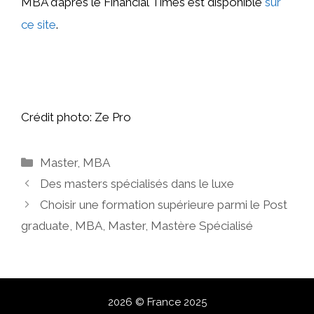
MBA d’après le Financial Times est disponible
sur
ce site
.
Crédit photo: Ze Pro
Catégories
Master
,
MBA
Des masters spécialisés dans le luxe
Choisir une formation supérieure parmi le Post
graduate, MBA, Master, Mastère Spécialisé
2026 © France 2025